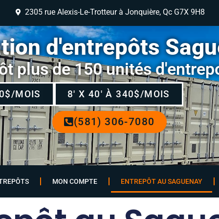
2305 rue Alexis-Le-Trotteur à Jonquière, Qc G7X 9H8
tion d'entrepôts Sag
ôt plus de 150 unités d'entre
80$/MOIS
8' X 40' À 340$/MOIS
(581) 306-7080
TREPÔTS
MON COMPTE
ENTREPÔT AU SAGUENAY