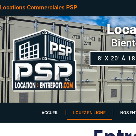
Locations Commerciales PSP
Loca
Bient
8' X 20' À 1
ACCUEIL
LOUEZ EN LIGNE
NOS EN