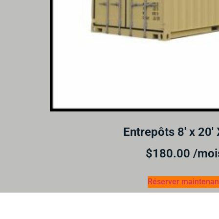
Entrepôts 8′ x 20′ 
$
180.00
/moi
Réserver maintenan