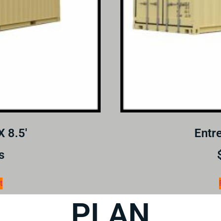
X 8.5′
Entre
s
t
PLAN