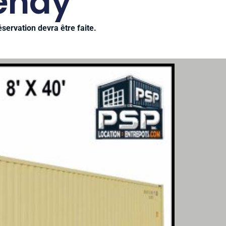
enay
servation devra être faite.