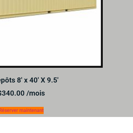
pôts 8′ x 40′ X 9.5′
$
340.00
/mois
Réserver maintenant