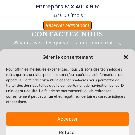
Entrepôts 8′ X 40′ X 9.5′
$
340.00
/mois
Réserver Maintenant
CONTACTEZ NOUS
Si vous avez des questions ou commentaires,
sentez-vous libre de nous contacter, nous
Gérer le consentement
serons ravis de vous répondre rapidement.
Pour offrir les meilleures expériences, nous utilisons des technologies
(581) 306-7080
telles que les cookies pour stocker et/ou accéder aux informations des
appareils. Le fait de consentir à ces technologies nous permettra de
Écrivez-nous
traiter des données telles que le comportement de navigation ou les ID
uniques sur ce site. Le fait de ne pas consentir ou de retirer son
consentement peut avoir un effet négatif sur certaines caractéristiques
et fonctions.
Copyright ©2026
Tous droits réservé
Accepter
Location D'Entrepôt
Saguenay
Politique de cookies (CA)
Politique de confidentialité
Conditions de location d’entrepôt
Opéré par:
Locations
Refuser
Commerciales