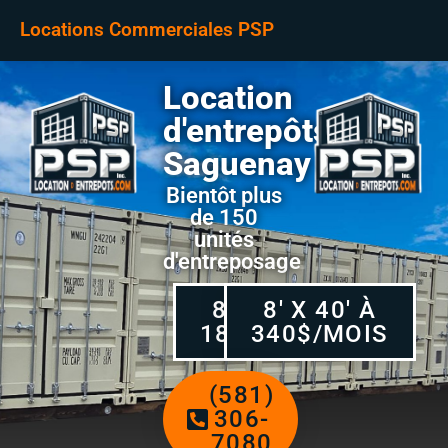
Locations Commerciales PSP
Location
d'entrepôts
Saguenay
Bientôt plus
de 150
unités
d'entreposage
8' X 20' À
8' X 40' À
180$/MOIS
340$/MOIS
(581)
306-
7080